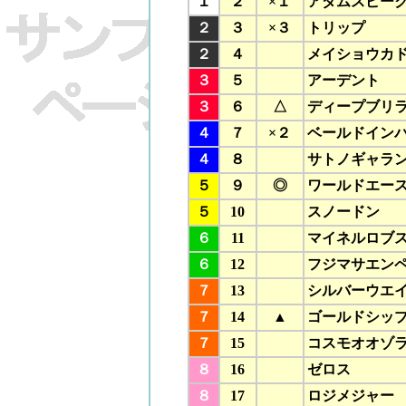
１
２
×１
アダムスピー
２
３
×３
トリップ
２
４
,
メイショウカ
３
５
,
アーデント
３
６
△
ディープブリ
４
７
×２
ベールドイン
４
８
,
サトノギャラ
５
９
◎
ワールドエー
５
10
,
スノードン
６
11
,
マイネルロブ
６
12
,
フジマサエン
７
13
,
シルバーウエ
７
14
▲
ゴールドシッ
７
15
,
コスモオオゾ
８
16
,
ゼロス
８
17
,
ロジメジャー