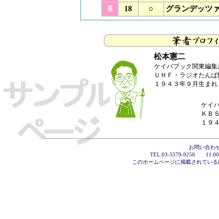
８
18
○
グランデッツ
松本憲二
ケイバブック関東編集
ＵＨＦ・ラジオたんぱ
１９４３年９月生まれ
ケイ
ＫＢ
１９
お問い合わ
TEL:03-5579-9256 11
このホームページに掲載されている