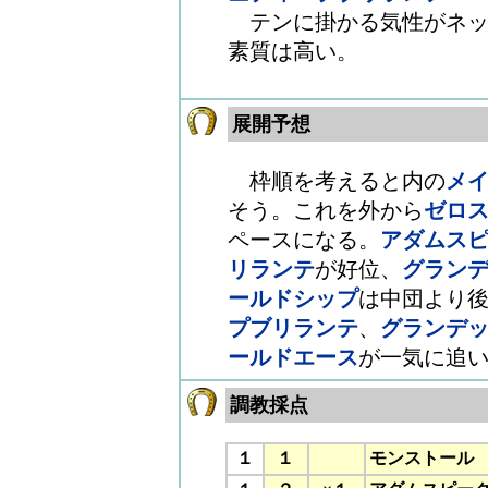
テンに掛かる気性がネッ
素質は高い。
展開予想
枠順を考えると内の
メ
そう。これを外から
ゼロ
ペースになる。
アダムス
リランテ
が好位、
グラン
ールドシップ
は中団より
プブリランテ
、
グランデ
ールドエース
が一気に追
調教採点
１
１
,
モンストール