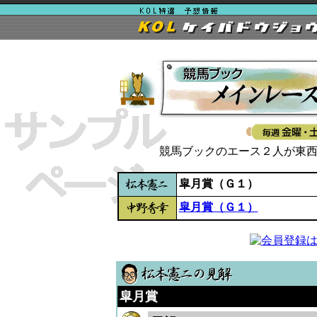
競馬ブックのエース２人が東
皐月賞（Ｇ１）
皐月賞（Ｇ１）
皐月賞