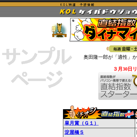
奥田隆一郎が「適性」
３月30日
皐月賞（Ｇ１）
淀屋橋Ｓ