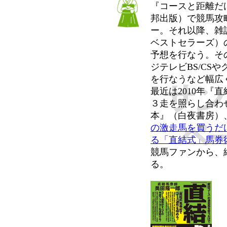
『コースと距離だ
邦出版）で競馬攻
ー。それ以降、雑
ベストセラーズ）
予想を行なう。そ
ジテレビBS/CS
を行なうなど幅広
最近は2010年『
３走を照らし合わ
本』（白夜書房）
の激走馬を買うだ
る「直結式」馬券
競馬ファンから、
る。