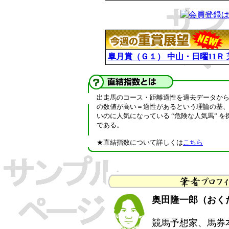
皐月賞（Ｇ１） 中山・日曜11Ｒ 芝
出走馬のコース・距離適性を過去データか
の数値が高い＝適性があるという理論の基、適
いのに人気になっている “危険な人気馬” を
である。
★直結指数について詳しくは
こちら
奥田隆一郎（おく
競馬予想家、馬券本