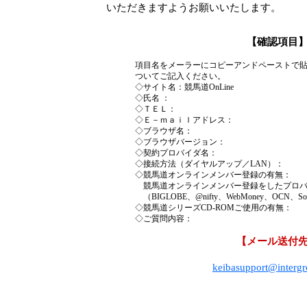
いただきますようお願いいたします。
【確認項目
項目名をメーラーにコピーアンドペーストで
ついてご記入ください。
◇サイト名：競馬道OnLine
◇氏名 ：
◇ＴＥＬ：
◇Ｅ－ｍａｉｌアドレス：
◇ブラウザ名：
◇ブラウザバージョン：
◇契約プロバイダ名：
◇接続方法（ダイヤルアップ／LAN）：
◇競馬道オンラインメンバー登録の有無：
競馬道オンラインメンバー登録をしたプロバ
（BIGLOBE、@nifty、WebMoney、OCN、So-
◇競馬道シリーズCD-ROMご使用の有無：
◇ご質問内容：
【メール送付
keibasupport@intergr