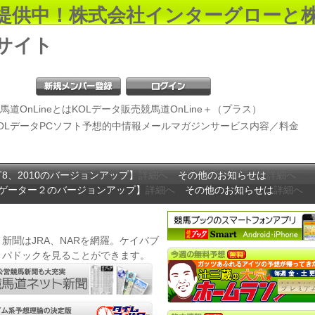
提供中！株式会社インターグローと
サイト
馬道OnLineとは
KOLデータ販売
競馬道OnLine＋（プラス）
OLデータ
PCソフト
予想
的中情報
メールマガジン
サービス内容／料金
T8、2010のバージョンアップ】
詳細へ
その他のお知らせは
詳細へ
ビゲーター２のバージョンアップ】
詳細へ
その他のお知らせは
詳細へ
新聞はJRA、NARを網羅。ケイバブ
トパドックを見ることができます。