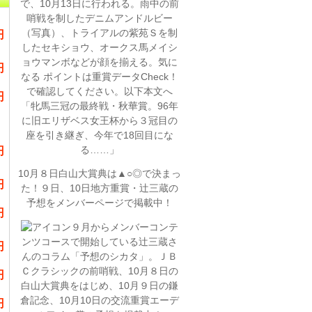
で、10月13日に行われる。雨中の前
哨戦を制したデニムアンドルビー
（写真）、トライアルの紫苑Ｓを制
円
したセキショウ、オークス馬メイシ
ョウマンボなどが顔を揃える。気に
円
なる ポイントは
重賞データCheck！
で確認してください。以下本文へ
円
「牝馬三冠の最終戦・秋華賞。96年
に旧エリザベス女王杯から３冠目の
座を引き継ぎ、今年で18回目にな
円
る……」
10月８日白山大賞典は▲○◎で決まっ
円
た！９日、10日地方重賞・辻三蔵の
予想をメンバーページで掲載中！
円
９月からメンバーコンテ
ンツコースで開始している辻三蔵さ
円
んのコラム「予想のシカタ」。ＪＢ
Ｃクラシックの前哨戦、10月８日の
円
白山大賞典をはじめ、10月９日の鎌
倉記念、10月10日の交流重賞エーデ
円