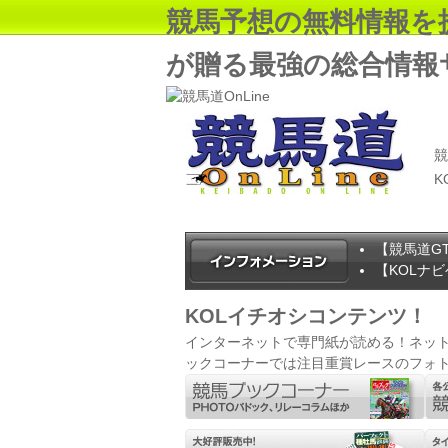
競馬予想の無料情報を
が贈る最強の総合情報
競
K
【競馬道G
【KOLナ
KOLイチオシコンテンツ！
インターネットで専門紙が読める！ネット
ックコーナーでは注目重賞レースのフォ