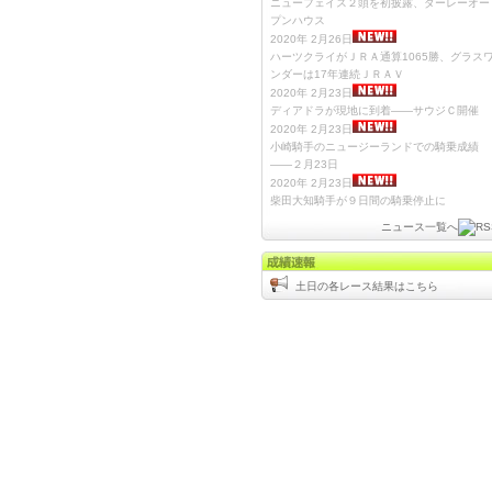
ニューフェイス２頭を初披露、ダーレーオー
プンハウス
2020年 2月26日
ハーツクライがＪＲＡ通算1065勝、グラス
ンダーは17年連続ＪＲＡＶ
2020年 2月23日
ディアドラが現地に到着――サウジＣ開催
2020年 2月23日
小崎騎手のニュージーランドでの騎乗成績
――２月23日
2020年 2月23日
柴田大知騎手が９日間の騎乗停止に
ニュース一覧へ
土日の各レース結果はこちら