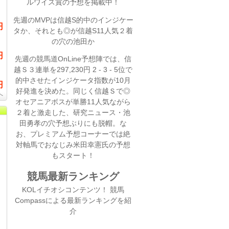
ルワイス賞の予想を掲載中！
先週のMVPは信越S的中のインジケー
円
タか、それとも◎が信越S11人気２着
の穴の池田か
円
先週の競馬道OnLine予想陣では、信
越Ｓ３連単を297,230円 2 - 3 - 5位で
的中させたインジケータ指数が10月
円
好発進を決めた。同じく信越Ｓで◎
へ
オセアニアボスが単勝11人気ながら
２着と激走した
、研究ニュース・池
田勇孝の穴予想ぶりにも脱帽
。な
お、プレミアム予想コーナーでは絶
対軸馬でおなじみ米田幸憲氏の予想
もスタート！
競馬最新ランキング
KOLイチオシコンテンツ！ 競馬
Compassによる最新ランキングを紹
介