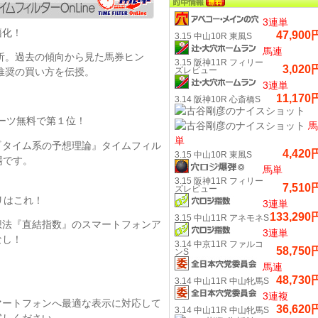
3連単
書籍化！
47,900
3.15 中山10R 東風S
馬連
タ分析。過去の傾向から見た馬券ヒン
3.15 阪神11R フィリー
3,020
ズレビュー
推奨の買い方を伝授。
3連単
11,170
3.14 阪神10R 心斎橋S
ーツ無料で第１位！
馬
単
『タイム系の予想理論』タイムフィル
4,420
3.15 中山10R 東風S
登場です。
馬単
3.15 阪神11R フィリー
7,510
ズレビュー
リはこれ！
3連単
133,290
3.15 中山11R アネモネS
想法『直結指数』のスマートフォンア
3連単
なし！
3.14 中京11R ファルコ
58,750
ンS
馬連
48,730
3.14 中山11R 中山牝馬S
3連複
マートフォンへ最適な表示に対応して
36,620
3.14 中山11R 中山牝馬S