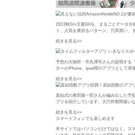
AmazonKindleNO.1が
2013秋GI+主要GIIを、まるごとデー
ト、人気を裏切るパターン、穴馬買い、 
続きを見る>>
いきなりスポ
予想の大御所・市丸博司さんの提唱する
ターがiPhone、ipad用のアプリとして
続きを見る>>
好調！直結指数のアプ
直結式の奥田隆一郎さんが編み出した予
プリを紹介しています。大穴炸裂間違い
続きを見る>>
スマートフォンでも楽しめます
本サイトではパソコンだけではなく、ス