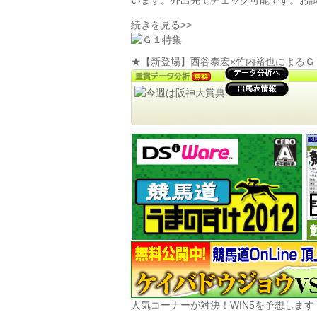
います。外出先でチェック可能です。お
続きを見る>>
★【新登場】西谷泰宏×竹内裕也によるＧ
人気コーナーが対決！WIN5を予想します