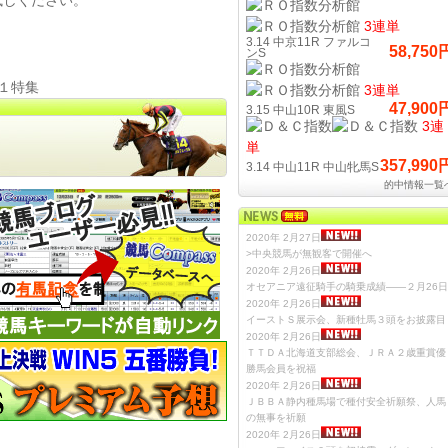
試しください。
3連単
3.14 中京11R ファルコ
58,750
ンS
１特集
3連単
47,900
3.15 中山10R 東風S
3連
単
357,990
3.14 中山11R 中山牝馬S
的中情報一覧
2020年 2月27日
>中央競馬が無観客で開催へ
2020年 2月26日
オセアニア遠征騎手の騎乗成績――２月26日
2020年 2月26日
イーストＳ展示会、新種牡馬３頭をお披露目
2020年 2月26日
ＴＴＤＡ北海道支部総会、ＪＲＡ２歳重賞優
勝馬会員を祝福
2020年 2月26日
ＪＢＢＡ静内種馬場で種付安全祈願祭、人馬
の無事を祈願
2020年 2月26日