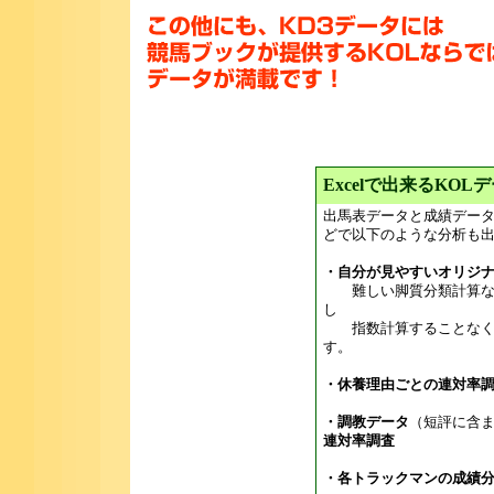
Excelで出来るKOL
出馬表データと成績データ
どで以下のような分析も
・自分が見やすいオリジ
難しい脚質分類計算など
し
指数計算することなくス
す。
・休養理由ごとの連対率
・調教データ
（短評に含
連対率調査
・各トラックマンの成績