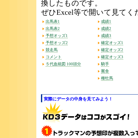
換したものです。
ぜひExcel等で開いて見て
出馬表1
成績1
出馬表2
成績2
予想オッズ1
成績3
予想オッズ2
確定オッズ1
競走馬
確定オッズ2
コメント
確定オッズ3
５代血統図 100頭分
騎手
厩舎
種牡馬
実際にデータの中身を見てみよう！