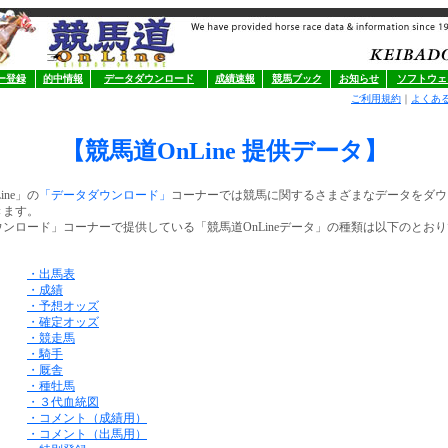
ー登録
的中情報
データダウンロード
成績速報
競馬ブック
お知らせ
ソフトウェ
ご利用規約
｜
よくあ
【競馬道OnLine 提供データ】
ine」の
「データダウンロード」
コーナーでは競馬に関するさまざまなデータをダウ
きます。
ンロード」コーナーで提供している「競馬道OnLineデータ」の種類は以下のとお
・出馬表
・成績
・予想オッズ
・確定オッズ
・競走馬
・騎手
・厩舎
・種牡馬
・３代血統図
・コメント（成績用）
・コメント（出馬用）