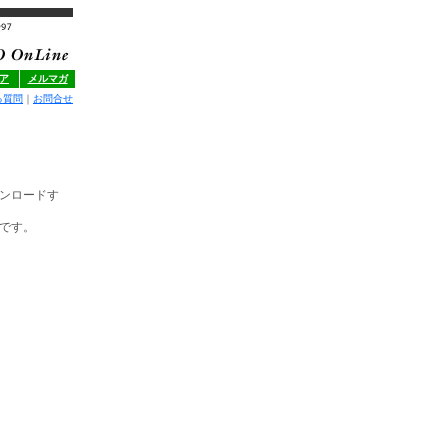
ア
メルマガ
る質問
｜
お問合せ
ンロードす
りです。